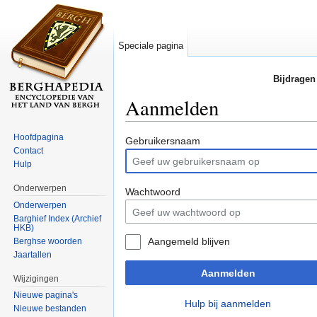
Speciale pagina
Bijdragen
Aanmelden
Ga naar:
navigatie
,
zoeken
Hoofdpagina
Gebruikersnaam
Contact
Hulp
Onderwerpen
Wachtwoord
Onderwerpen
Barghief Index (Archief
HKB)
Aangemeld blijven
Berghse woorden
Jaartallen
Aanmelden
Wijzigingen
Nieuwe pagina's
Hulp bij aanmelden
Nieuwe bestanden