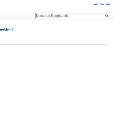
Aanmelden
Zoeken
 melden !