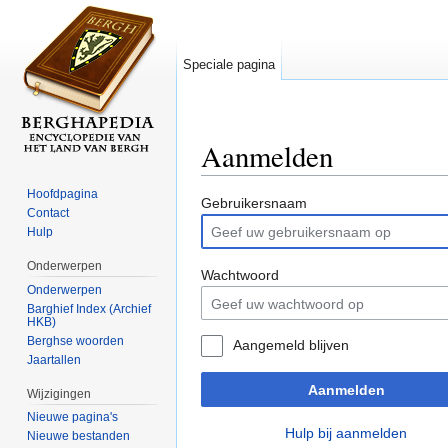
Speciale pagina
Aanmelden
Ga naar:
navigatie
,
zoeken
Hoofdpagina
Gebruikersnaam
Contact
Hulp
Onderwerpen
Wachtwoord
Onderwerpen
Barghief Index (Archief
HKB)
Berghse woorden
Aangemeld blijven
Jaartallen
Aanmelden
Wijzigingen
Nieuwe pagina's
Hulp bij aanmelden
Nieuwe bestanden