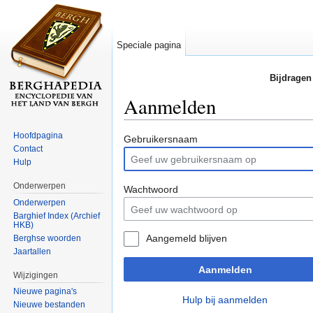
Speciale pagina
Bijdragen
Aanmelden
Ga naar:
navigatie
,
zoeken
Hoofdpagina
Gebruikersnaam
Contact
Hulp
Onderwerpen
Wachtwoord
Onderwerpen
Barghief Index (Archief
HKB)
Aangemeld blijven
Berghse woorden
Jaartallen
Aanmelden
Wijzigingen
Nieuwe pagina's
Hulp bij aanmelden
Nieuwe bestanden