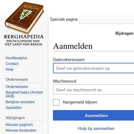
Speciale pagina
Bijdragen
Aanmelden
Ga naar:
navigatie
,
zoeken
Hoofdpagina
Gebruikersnaam
Contact
Hulp
Onderwerpen
Wachtwoord
Onderwerpen
Barghief Index (Archief
HKB)
Aangemeld blijven
Berghse woorden
Jaartallen
Aanmelden
Wijzigingen
Nieuwe pagina's
Hulp bij aanmelden
Nieuwe bestanden