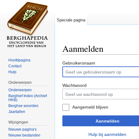
Speciale pagina
Aanmelden
Ga naar:
navigatie
,
zoeken
Hoofdpagina
Gebruikersnaam
Contact
Hulp
Onderwerpen
Wachtwoord
Onderwerpen
Barghief Index (Archief
HKB)
Berghse woorden
Aangemeld blijven
Jaartallen
Aanmelden
Wijzigingen
Nieuwe pagina's
Hulp bij aanmelden
Nieuwe bestanden