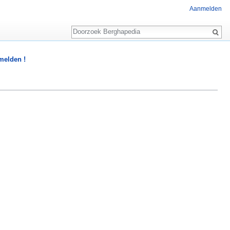
Aanmelden
Zoeken
 melden !