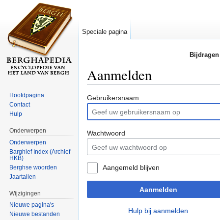
Speciale pagina
Bijdragen
Aanmelden
Ga naar:
navigatie
,
zoeken
Hoofdpagina
Gebruikersnaam
Contact
Hulp
Onderwerpen
Wachtwoord
Onderwerpen
Barghief Index (Archief
HKB)
Aangemeld blijven
Berghse woorden
Jaartallen
Aanmelden
Wijzigingen
Nieuwe pagina's
Hulp bij aanmelden
Nieuwe bestanden