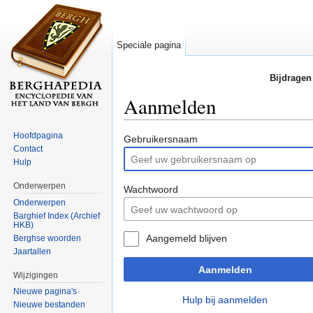
Speciale pagina
Bijdragen
Aanmelden
Ga naar:
navigatie
,
zoeken
Hoofdpagina
Gebruikersnaam
Contact
Hulp
Onderwerpen
Wachtwoord
Onderwerpen
Barghief Index (Archief
HKB)
Aangemeld blijven
Berghse woorden
Jaartallen
Aanmelden
Wijzigingen
Nieuwe pagina's
Hulp bij aanmelden
Nieuwe bestanden