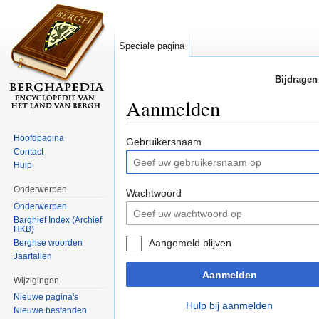
Speciale pagina
Bijdragen
Aanmelden
Ga naar:
navigatie
,
zoeken
Hoofdpagina
Gebruikersnaam
Contact
Hulp
Onderwerpen
Wachtwoord
Onderwerpen
Barghief Index (Archief
HKB)
Aangemeld blijven
Berghse woorden
Jaartallen
Aanmelden
Wijzigingen
Nieuwe pagina's
Hulp bij aanmelden
Nieuwe bestanden