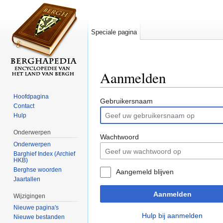
Speciale pagina
Aanmelden
Ga naar:
navigatie
,
zoeken
Hoofdpagina
Gebruikersnaam
Contact
Hulp
Onderwerpen
Wachtwoord
Onderwerpen
Barghief Index (Archief
HKB)
Berghse woorden
Aangemeld blijven
Jaartallen
Aanmelden
Wijzigingen
Nieuwe pagina's
Hulp bij aanmelden
Nieuwe bestanden