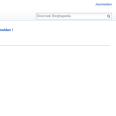
Aanmelden
Zoeken
 melden !