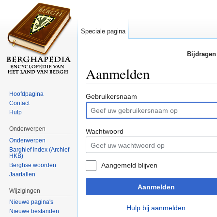
Speciale pagina
Bijdragen
Aanmelden
Ga naar:
navigatie
,
zoeken
Hoofdpagina
Gebruikersnaam
Contact
Hulp
Onderwerpen
Wachtwoord
Onderwerpen
Barghief Index (Archief
HKB)
Aangemeld blijven
Berghse woorden
Jaartallen
Aanmelden
Wijzigingen
Nieuwe pagina's
Hulp bij aanmelden
Nieuwe bestanden