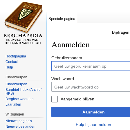
Speciale pagina
Bijdragen
Aanmelden
Ga naar:
navigatie
,
zoeken
Hoofdpagina
Gebruikersnaam
Contact
Hulp
Onderwerpen
Wachtwoord
Onderwerpen
Barghief Index (Archief
HKB)
Aangemeld blijven
Berghse woorden
Jaartallen
Aanmelden
Wijzigingen
Nieuwe pagina's
Hulp bij aanmelden
Nieuwe bestanden