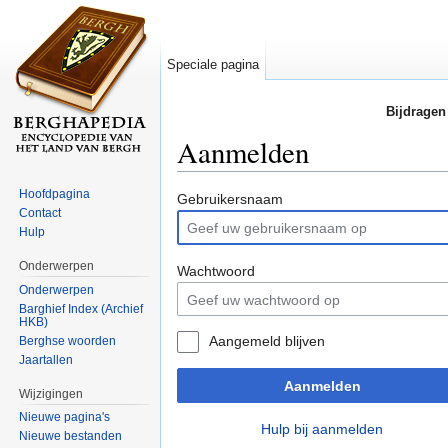
Speciale pagina
Bijdragen
Aanmelden
Ga naar:
navigatie
,
zoeken
Hoofdpagina
Gebruikersnaam
Contact
Hulp
Onderwerpen
Wachtwoord
Onderwerpen
Barghief Index (Archief
HKB)
Aangemeld blijven
Berghse woorden
Jaartallen
Aanmelden
Wijzigingen
Nieuwe pagina's
Hulp bij aanmelden
Nieuwe bestanden