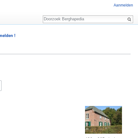
Aanmelden
Zoeken
 melden !