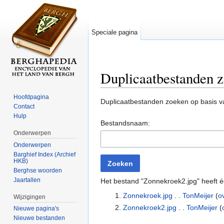
Speciale pagina
Duplicaatbestanden 
Ga naar:
navigatie
,
zoeken
Hoofdpagina
Duplicaatbestanden zoeken op basis 
Contact
Hulp
Bestandsnaam:
Onderwerpen
Onderwerpen
Barghief Index (Archief
HKB)
Zoeken
Berghse woorden
Jaartallen
Het bestand "Zonnekroek2.jpg" heeft é
Zonnekroek.jpg
. .
TonMeijer
(
o
Wijzigingen
Zonnekroek2.jpg
. .
TonMeijer
(
Nieuwe pagina's
Nieuwe bestanden