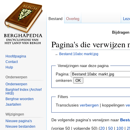
Bestand
Overleg
Lez
Bijdragen
Pagina's die verwijzen
←
Bestand:10abc markt.jpg
Hoofdpagina
Ga naar:
navigatie
,
zoeken
Contact
Verwijzingen naar deze pagina
Hulp
Pagina:
Onderwerpen
omkeren
Onderwerpen
Barghief Index (Archief
HKB)
Filters
Berghse woorden
Jaartallen
Transclusies
verbergen
| koppelingen
ve
Wijzigingen
De volgende pagina's verwijzen naar
Best
Nieuwe pagina's
Nieuwe bestanden
(vorige 50 | volgende 50) (
20
|
50
|
100
|
2