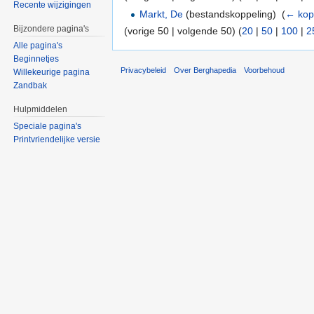
Recente wijzigingen
Markt, De
(bestandskoppeling) ‎
(
← kop
Bijzondere pagina's
(vorige 50 | volgende 50) (
20
|
50
|
100
|
2
Alle pagina's
Beginnetjes
Privacybeleid
Over Berghapedia
Voorbehoud
Willekeurige pagina
Zandbak
Hulpmiddelen
Speciale pagina's
Printvriendelijke versie