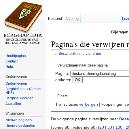
Bestand
Overleg
Lez
Bijdragen
Pagina's die verwijzen 
←
Bestand:Binning Lional.jpg
Hoofdpagina
Ga naar:
navigatie
,
zoeken
Contact
Verwijzingen naar deze pagina
Hulp
Pagina:
Onderwerpen
omkeren
Onderwerpen
Barghief Index (Archief
HKB)
Filters
Berghse woorden
Jaartallen
Transclusies
verbergen
| koppelingen
ve
Wijzigingen
De volgende pagina's verwijzen naar
Best
Nieuwe pagina's
Nieuwe bestanden
(vorige 50 | volgende 50) (
20
|
50
|
100
|
2