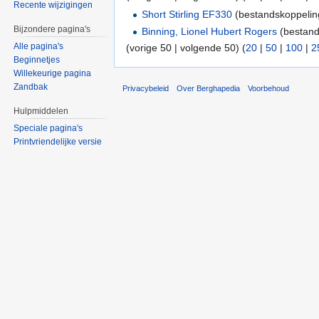
Recente wijzigingen
Short Stirling EF330
(bestandskoppeling
Bijzondere pagina's
Binning, Lionel Hubert Rogers
(bestand
Alle pagina's
(vorige 50 | volgende 50) (
20
|
50
|
100
|
2
Beginnetjes
Willekeurige pagina
Zandbak
Privacybeleid
Over Berghapedia
Voorbehoud
Hulpmiddelen
Speciale pagina's
Printvriendelijke versie