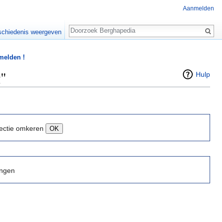
Aanmelden
Zoeken
chiedenis weergeven
 melden !
g"
Hulp
ectie omkeren
ingen