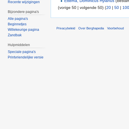
Ettema, Dominicus Hylarius
(bestan
Recente wijzigingen
(vorige 50 | volgende 50) (
20
|
50
|
10
Bijzondere pagina's
Alle pagina's
Beginnetjes
Privacybeleid
Over Berghapedia
Voorbehoud
Willekeurige pagina
Zandbak
Hulpmiddelen
Speciale pagina's
Printvriendelijke versie