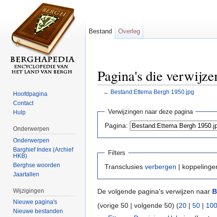
Bestand
Overleg
Pagina's die verwijz
←
Bestand:Ettema Bergh 1950.jpg
Hoofdpagina
Ga naar:
navigatie
,
zoeken
Contact
Verwijzingen naar deze pagina
Hulp
Pagina:
Onderwerpen
Onderwerpen
Barghief Index (Archief
Filters
HKB)
Berghse woorden
Transclusies
verbergen
| koppeling
Jaartallen
Wijzigingen
De volgende pagina's verwijzen naar
B
Nieuwe pagina's
(vorige 50 | volgende 50) (
20
|
50
|
10
Nieuwe bestanden