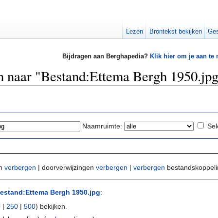
Lezen
Brontekst bekijken
Ges
Bijdragen aan Berghapedia?
Klik hier om je aan te
en naar "Bestand:Ettema Bergh 1950.jp
Naamruimte:
Sel
en
verbergen
| doorverwijzingen
verbergen
|
verbergen
bestandskoppel
estand:Ettema Bergh 1950.jpg
:
0
|
250
|
500
) bekijken.