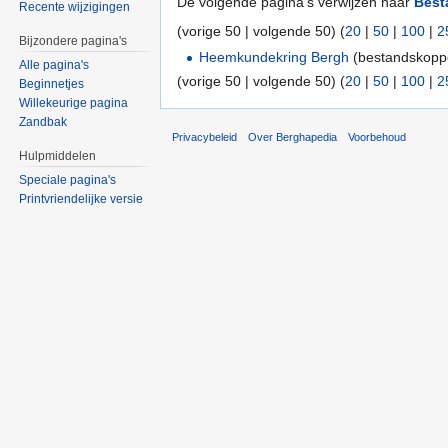
De volgende pagina's verwijzen naar
Best
Recente wijzigingen
(vorige 50 | volgende 50) (
20
|
50
|
100
|
2
Bijzondere pagina's
Heemkundekring Bergh
(bestandskoppe
Alle pagina's
(vorige 50 | volgende 50) (
20
|
50
|
100
|
2
Beginnetjes
Willekeurige pagina
Zandbak
Privacybeleid
Over Berghapedia
Voorbehoud
Hulpmiddelen
Speciale pagina's
Printvriendelijke versie