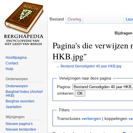
Bestand
Overleg
Lez
Bijdragen
Pagina's die verwijzen
HKB.jpg"
Hoofdpagina
Contact
←
Bestand:Genodigden 40 jaar HKB.jpg
Hulp
Ga naar:
navigatie
,
zoeken
Verwijzingen naar deze pagina
Onderwerpen
Onderwerpen
Pagina:
Barghief Index (Archief
omkeren
HKB)
Berghse woorden
Jaartallen
Filters
Wijzigingen
Transclusies
verbergen
| koppelingen
ve
Nieuwe pagina's
Nieuwe bestanden