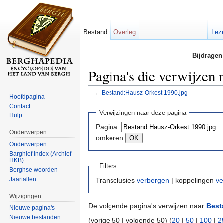
Bestand
Overleg
Lez
Bijdragen
Pagina's die verwijzen
←
Bestand:Hausz-Orkest 1990.jpg
Hoofdpagina
Ga naar:
navigatie
,
zoeken
Contact
Verwijzingen naar deze pagina
Hulp
Pagina:
Onderwerpen
omkeren
Onderwerpen
Barghief Index (Archief
HKB)
Filters
Berghse woorden
Jaartallen
Transclusies
verbergen
| koppelingen
ve
Wijzigingen
De volgende pagina's verwijzen naar
Best
Nieuwe pagina's
Nieuwe bestanden
(vorige 50 | volgende 50) (
20
|
50
|
100
|
2