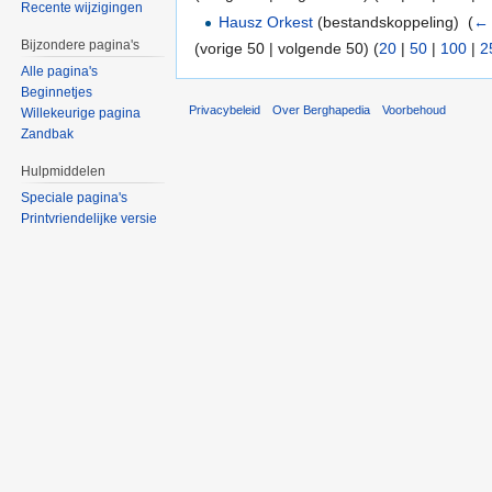
Recente wijzigingen
Hausz Orkest
(bestandskoppeling) ‎
(
← 
Bijzondere pagina's
(vorige 50 | volgende 50) (
20
|
50
|
100
|
2
Alle pagina's
Beginnetjes
Privacybeleid
Over Berghapedia
Voorbehoud
Willekeurige pagina
Zandbak
Hulpmiddelen
Speciale pagina's
Printvriendelijke versie