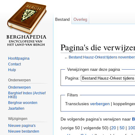
Bestand
Overleg
Pagina's die verwijz
←
Bestand:Hausz-Orkest tijdens novemberp
Hoofdpagina
Ga naar:
navigatie
,
zoeken
Contact
Verwijzingen naar deze pagina
Hulp
Pagina:
Onderwerpen
Onderwerpen
Barghief Index (Archief
Filters
HKB)
Berghse woorden
Transclusies
verbergen
| koppeling
Jaartallen
Wijzigingen
De volgende pagina's verwijzen naar
B
Nieuwe pagina's
(vorige 50 | volgende 50) (
20
|
50
|
10
Nieuwe bestanden