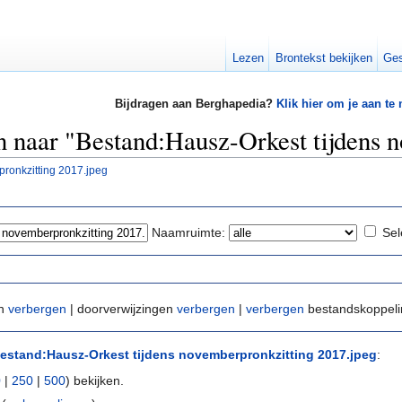
Lezen
Brontekst bekijken
Ges
Bijdragen aan Berghapedia?
Klik hier om je aan te
en naar "Bestand:Hausz-Orkest tijdens 
ronkzitting 2017.jpeg
Naamruimte:
Sel
en
verbergen
| doorverwijzingen
verbergen
|
verbergen
bestandskoppel
estand:Hausz-Orkest tijdens novemberpronkzitting 2017.jpeg
:
0
|
250
|
500
) bekijken.