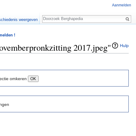
Aanmelden
Zoeken
chiedenis weergeven
 melden !
novemberpronkzitting 2017.jpeg"
Hulp
ectie omkeren
ingen