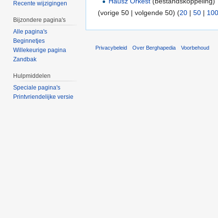
Hausz Orkest
(bestandskoppeling) 
Recente wijzigingen
(vorige 50 | volgende 50) (
20
|
50
|
10
Bijzondere pagina's
Alle pagina's
Beginnetjes
Privacybeleid
Over Berghapedia
Voorbehoud
Willekeurige pagina
Zandbak
Hulpmiddelen
Speciale pagina's
Printvriendelijke versie