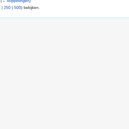
‎
(
← koppelingen
)
0
|
250
|
500
) bekijken.