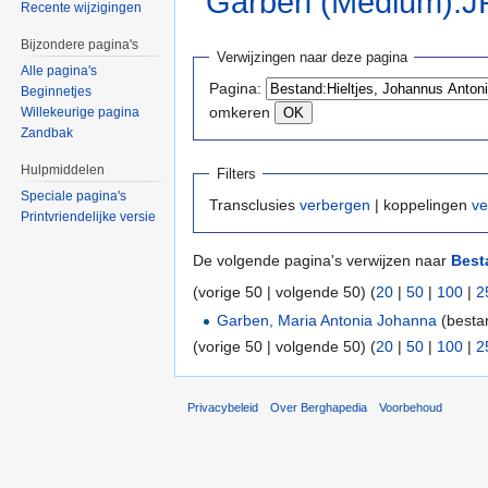
Garben (Medium).
Recente wijzigingen
Ga naar:
navigatie
,
zoeken
Bijzondere pagina's
Verwijzingen naar deze pagina
Alle pagina's
Pagina:
Beginnetjes
omkeren
Willekeurige pagina
Zandbak
Hulpmiddelen
Filters
Speciale pagina's
Transclusies
verbergen
| koppelingen
ve
Printvriendelijke versie
De volgende pagina's verwijzen naar
Best
(vorige 50 | volgende 50) (
20
|
50
|
100
|
2
Garben, Maria Antonia Johanna
(besta
(vorige 50 | volgende 50) (
20
|
50
|
100
|
2
Privacybeleid
Over Berghapedia
Voorbehoud