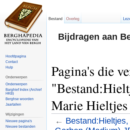
Bestand
Overleg
Lez
Bijdragen aan B
Hoofdpagina
Contact
Pagina's die v
Hulp
Onderwerpen
"Bestand:Hielt
Onderwerpen
Barghief Index (Archief
HKB)
Marie Hieltje
Berghse woorden
Jaartallen
Wijzigingen
←
Bestand:Hieltjes,
Nieuwe pagina's
Nieuwe bestanden