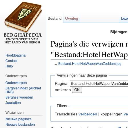
Bestand
Overleg
Lez
Bijdragen
Pagina's die verwijzen 
"Bestand:HotelHetWa
Hoofdpagina
Contact
←
Bestand:HotelHetWapenVanZeddam.jpg
Hulp
Ga naar:
navigatie
,
zoeken
Verwijzingen naar deze pagina
Onderwerpen
Onderwerpen
Pagina:
Barghief Index (Archief
omkeren
HKB)
Berghse woorden
Jaartallen
Filters
Wijzigingen
Transclusies
verbergen
| koppelingen
ve
Nieuwe pagina's
Nieuwe bestanden