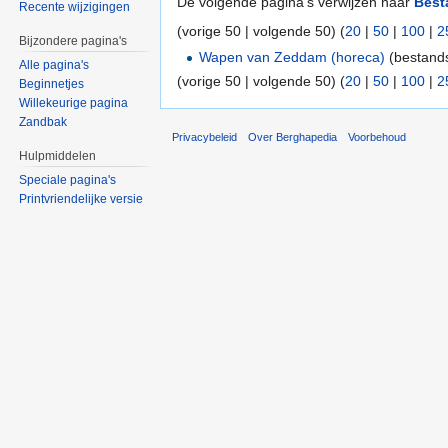
De volgende pagina's verwijzen naar
Best
Recente wijzigingen
(vorige 50 | volgende 50) (
20
|
50
|
100
|
2
Bijzondere pagina's
Wapen van Zeddam (horeca)
(bestands
Alle pagina's
(vorige 50 | volgende 50) (
20
|
50
|
100
|
2
Beginnetjes
Willekeurige pagina
Zandbak
Privacybeleid
Over Berghapedia
Voorbehoud
Hulpmiddelen
Speciale pagina's
Printvriendelijke versie