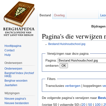
Bestand
Overleg
Lez
Bijdragen
Pagina's die verwijzen
←
Bestand:Huishoudschool.jpg
Hoofdpagina
Ga naar:
navigatie
,
zoeken
Contact
Verwijzingen naar deze pagina
Hulp
Pagina:
Onderwerpen
omkeren
Onderwerpen
Barghief Index (Archief
HKB)
Filters
Berghse woorden
Jaartallen
Transclusies
verbergen
| koppelingen
ve
Wijzigingen
De volgende pagina's verwijzen naar
Best
Nieuwe pagina's
Nieuwe bestanden
(vorige 50 | volgende 50) (
20
|
50
|
100
|
2