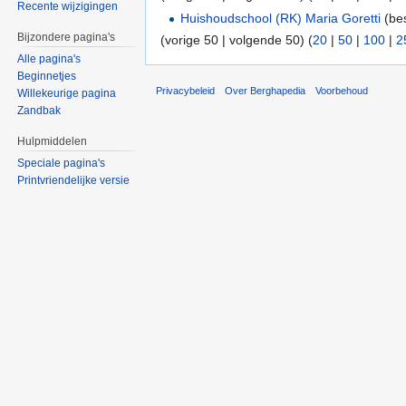
Recente wijzigingen
Huishoudschool (RK) Maria Goretti
(bes
Bijzondere pagina's
(vorige 50 | volgende 50) (
20
|
50
|
100
|
2
Alle pagina's
Beginnetjes
Privacybeleid
Over Berghapedia
Voorbehoud
Willekeurige pagina
Zandbak
Hulpmiddelen
Speciale pagina's
Printvriendelijke versie