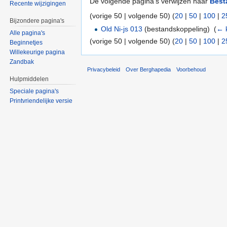
De volgende pagina's verwijzen naar
Best
Recente wijzigingen
(vorige 50 | volgende 50) (
20
|
50
|
100
|
2
Bijzondere pagina's
Old Ni-js 013
(bestandskoppeling) ‎
(
← 
Alle pagina's
(vorige 50 | volgende 50) (
20
|
50
|
100
|
2
Beginnetjes
Willekeurige pagina
Zandbak
Privacybeleid
Over Berghapedia
Voorbehoud
Hulpmiddelen
Speciale pagina's
Printvriendelijke versie