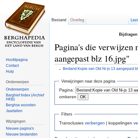
Bestand
Overleg
Lez
Bijdragen
Pagina's die verwijzen
aangepast blz 16.jpg"
Hoofdpagina
Contact
←
Bestand:Kopie van Old Ni-js 13 aangepast bl
Hulp
Ga naar:
navigatie
,
zoeken
Verwijzingen naar deze pagina
Onderwerpen
Onderwerpen
Pagina:
Barghief Index (Archief
omkeren
HKB)
Berghse woorden
Jaartallen
Filters
Wijzigingen
Transclusies
verbergen
| koppelingen
ve
Nieuwe pagina's
Nieuwe bestanden