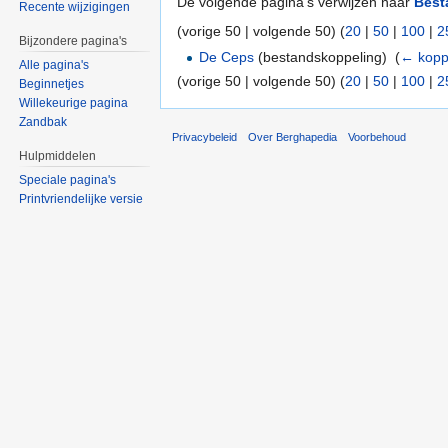
De volgende pagina's verwijzen naar
Best
Recente wijzigingen
(vorige 50 | volgende 50) (
20
|
50
|
100
|
2
Bijzondere pagina's
De Ceps
(bestandskoppeling) ‎
(
← kopp
Alle pagina's
(vorige 50 | volgende 50) (
20
|
50
|
100
|
2
Beginnetjes
Willekeurige pagina
Zandbak
Privacybeleid
Over Berghapedia
Voorbehoud
Hulpmiddelen
Speciale pagina's
Printvriendelijke versie