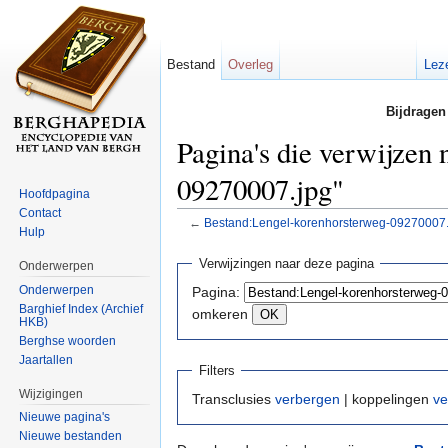
Bestand
Overleg
Lez
Bijdragen
Pagina's die verwijzen
09270007.jpg"
Hoofdpagina
Contact
←
Bestand:Lengel-korenhorsterweg-09270007.
Hulp
Ga naar:
navigatie
,
zoeken
Verwijzingen naar deze pagina
Onderwerpen
Onderwerpen
Pagina:
Barghief Index (Archief
omkeren
HKB)
Berghse woorden
Jaartallen
Filters
Wijzigingen
Transclusies
verbergen
| koppelingen
ve
Nieuwe pagina's
Nieuwe bestanden