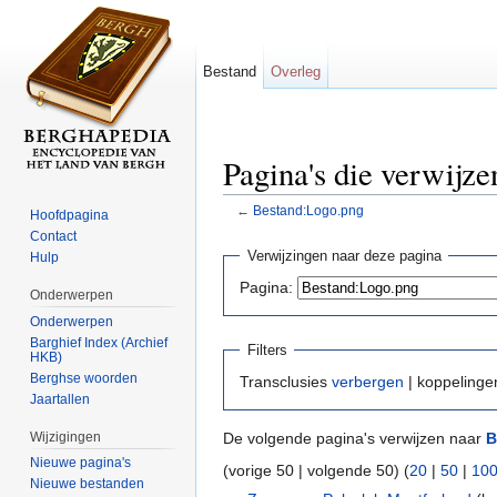
Bestand
Overleg
Pagina's die verwijz
←
Bestand:Logo.png
Hoofdpagina
Ga naar:
navigatie
,
zoeken
Contact
Verwijzingen naar deze pagina
Hulp
Pagina:
Onderwerpen
Onderwerpen
Barghief Index (Archief
Filters
HKB)
Berghse woorden
Transclusies
verbergen
| koppeling
Jaartallen
Wijzigingen
De volgende pagina's verwijzen naar
B
Nieuwe pagina's
(vorige 50 | volgende 50) (
20
|
50
|
10
Nieuwe bestanden