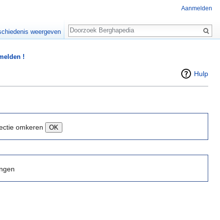
Aanmelden
Zoeken
chiedenis weergeven
 melden !
Hulp
ectie omkeren
ingen