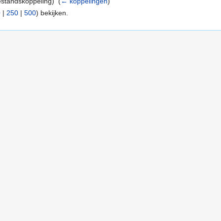
standskoppeling) ‎
(
← koppelingen
)
0
|
250
|
500
) bekijken.