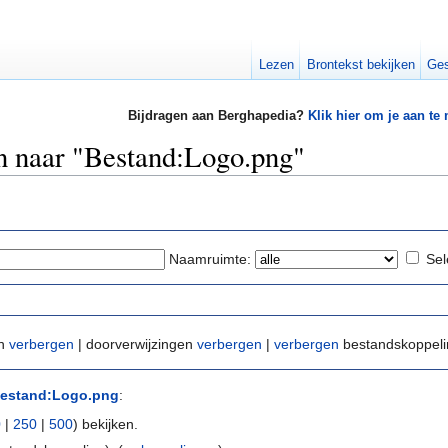
Lezen
Brontekst bekijken
Ges
Bijdragen aan Berghapedia?
Klik hier om je aan te
en naar "Bestand:Logo.png"
Naamruimte:
Sel
en
verbergen
| doorverwijzingen
verbergen
|
verbergen
bestandskoppel
estand:Logo.png
:
0
|
250
|
500
) bekijken.