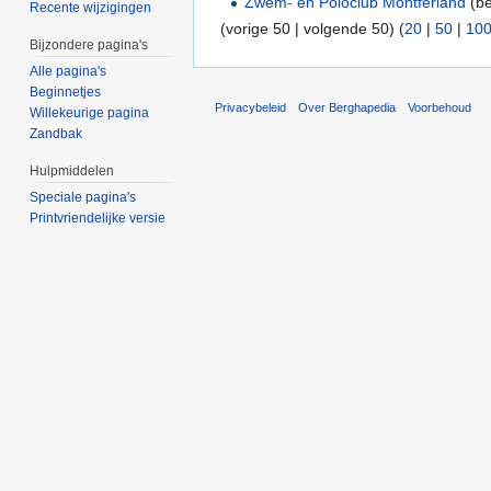
Zwem- en Poloclub Montferland
(be
Recente wijzigingen
(vorige 50 | volgende 50) (
20
|
50
|
10
Bijzondere pagina's
Alle pagina's
Beginnetjes
Privacybeleid
Over Berghapedia
Voorbehoud
Willekeurige pagina
Zandbak
Hulpmiddelen
Speciale pagina's
Printvriendelijke versie