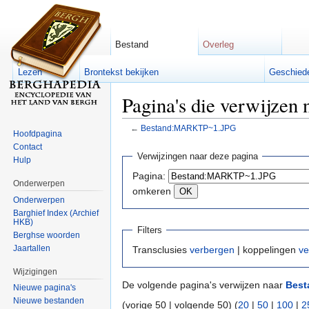
Bestand
Overleg
Lezen
Brontekst bekijken
Geschied
Bijdragen
Pagina's die verwijz
←
Bestand:MARKTP~1.JPG
Hoofdpagina
Ga naar:
navigatie
,
zoeken
Contact
Verwijzingen naar deze pagina
Hulp
Pagina:
Onderwerpen
omkeren
Onderwerpen
Barghief Index (Archief
HKB)
Filters
Berghse woorden
Jaartallen
Transclusies
verbergen
| koppelingen
ve
Wijzigingen
De volgende pagina's verwijzen naar
Best
Nieuwe pagina's
Nieuwe bestanden
(vorige 50 | volgende 50) (
20
|
50
|
100
|
2