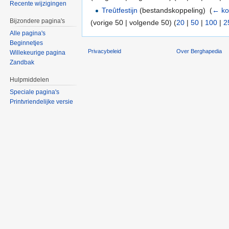
Recente wijzigingen
Treûtfestijn
(bestandskoppeling) ‎
(
← ko
Bijzondere pagina's
(vorige 50 | volgende 50) (
20
|
50
|
100
|
2
Alle pagina's
Beginnetjes
Privacybeleid
Over Berghapedia
Willekeurige pagina
Zandbak
Hulpmiddelen
Speciale pagina's
Printvriendelijke versie