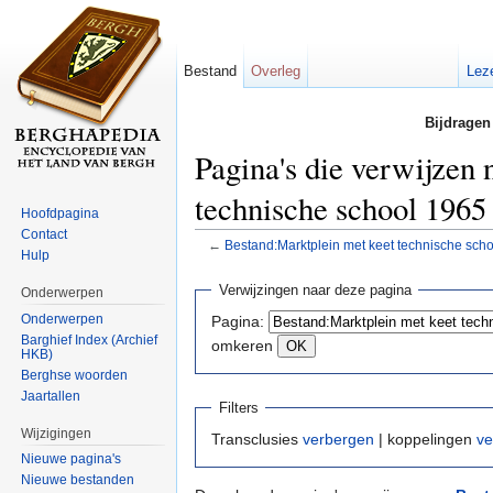
Bestand
Overleg
Lez
Bijdragen
Pagina's die verwijzen
technische school 1965 
Hoofdpagina
Contact
←
Bestand:Marktplein met keet technische scho
Hulp
Ga naar:
navigatie
,
zoeken
Verwijzingen naar deze pagina
Onderwerpen
Onderwerpen
Pagina:
Barghief Index (Archief
omkeren
HKB)
Berghse woorden
Jaartallen
Filters
Wijzigingen
Transclusies
verbergen
| koppelingen
ve
Nieuwe pagina's
Nieuwe bestanden