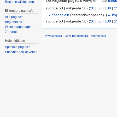
De volgende pagina's verwijzen naar
Best
Recente wijzigingen
(vorige 50 | volgende 50) (
20
|
50
|
100
|
2
Bijzondere pagina's
Stadsplein
(bestandskoppeling) ‎
(
← kop
Alle pagina's
(vorige 50 | volgende 50) (
20
|
50
|
100
|
2
Beginnetjes
Willekeurige pagina
Zandbak
Privacybeleid
Over Berghapedia
Voorbehoud
Hulpmiddelen
Speciale pagina's
Printvriendelijke versie