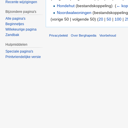
Recente wijzigingen
Hondehut
(bestandskoppeling) ‎
(
← kop
Bijzondere pagina's
Noordwalwoningen
(bestandskoppeling)
Alle pagina's
(vorige 50 | volgende 50) (
20
|
50
|
100
|
2
Beginnetjes
Willekeurige pagina
Zandbak
Privacybeleid
Over Berghapedia
Voorbehoud
Hulpmiddelen
Speciale pagina's
Printvriendelijke versie