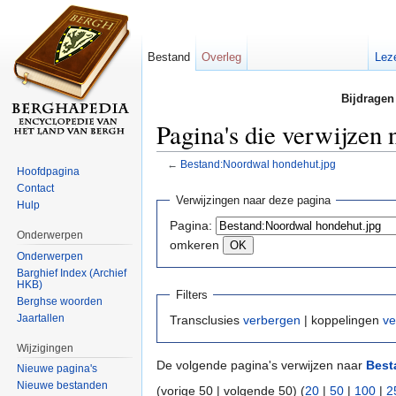
Bestand
Overleg
Lez
Bijdragen
Pagina's die verwijzen
←
Bestand:Noordwal hondehut.jpg
Hoofdpagina
Ga naar:
navigatie
,
zoeken
Contact
Verwijzingen naar deze pagina
Hulp
Pagina:
Onderwerpen
omkeren
Onderwerpen
Barghief Index (Archief
HKB)
Filters
Berghse woorden
Jaartallen
Transclusies
verbergen
| koppelingen
ve
Wijzigingen
De volgende pagina's verwijzen naar
Best
Nieuwe pagina's
Nieuwe bestanden
(vorige 50 | volgende 50) (
20
|
50
|
100
|
2