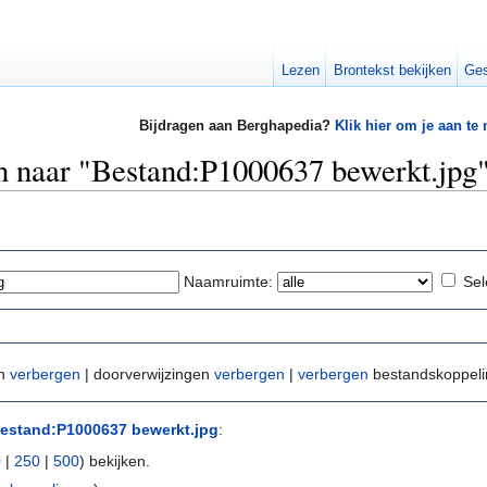
Lezen
Brontekst bekijken
Ges
Bijdragen aan Berghapedia?
Klik hier om je aan te
en naar "Bestand:P1000637 bewerkt.jpg
Naamruimte:
Sel
en
verbergen
| doorverwijzingen
verbergen
|
verbergen
bestandskoppel
estand:P1000637 bewerkt.jpg
:
0
|
250
|
500
) bekijken.