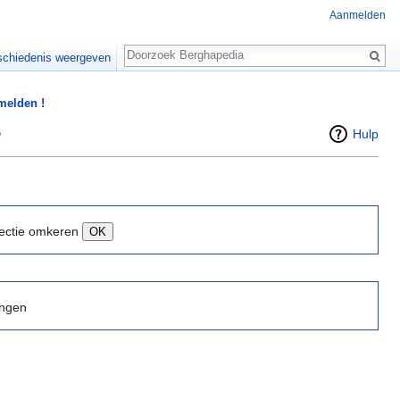
Aanmelden
Zoeken
chiedenis weergeven
 melden !
"
Hulp
ectie omkeren
ingen