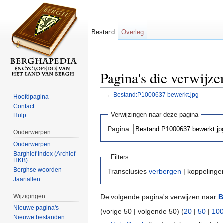
Bestand
Overleg
Pagina's die verwijz
←
Bestand:P1000637 bewerkt.jpg
Hoofdpagina
Ga naar:
navigatie
,
zoeken
Contact
Verwijzingen naar deze pagina
Hulp
Pagina:
Onderwerpen
Onderwerpen
Barghief Index (Archief
Filters
HKB)
Berghse woorden
Transclusies
verbergen
| koppeling
Jaartallen
Wijzigingen
De volgende pagina's verwijzen naar
B
Nieuwe pagina's
(vorige 50 | volgende 50) (
20
|
50
|
10
Nieuwe bestanden