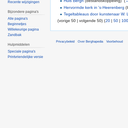
Huis Bergh
(bestandskoppeling) ‎
(
←
Recente wijzigingen
Hervormde kerk in 's-Heerenberg
(
Bijzondere pagina's
Tegeltableaus door kunstenaar W. 
Alle pagina's
(vorige 50 | volgende 50) (
20
|
50
|
10
Beginnetjes
Willekeurige pagina
Zandbak
Privacybeleid
Over Berghapedia
Voorbehoud
Hulpmiddelen
Speciale pagina's
Printvriendelijke versie