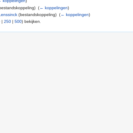
 koppelingen
)
bestandskoppeling) ‎
(
← koppelingen
)
Lenssinck
(bestandskoppeling) ‎
(
← koppelingen
)
0
|
250
|
500
) bekijken.