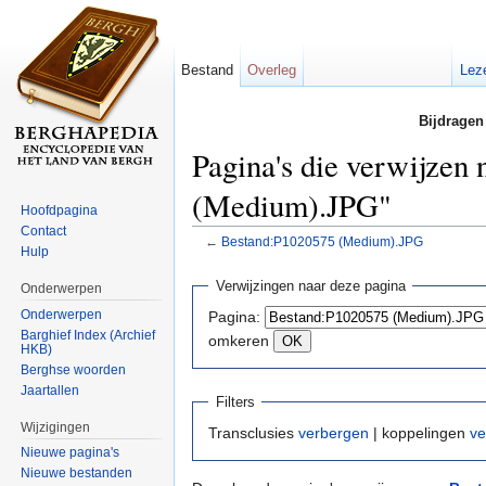
Bestand
Overleg
Lez
Bijdragen
Pagina's die verwijzen
(Medium).JPG"
Hoofdpagina
Contact
←
Bestand:P1020575 (Medium).JPG
Hulp
Ga naar:
navigatie
,
zoeken
Verwijzingen naar deze pagina
Onderwerpen
Onderwerpen
Pagina:
Barghief Index (Archief
omkeren
HKB)
Berghse woorden
Jaartallen
Filters
Wijzigingen
Transclusies
verbergen
| koppelingen
ve
Nieuwe pagina's
Nieuwe bestanden