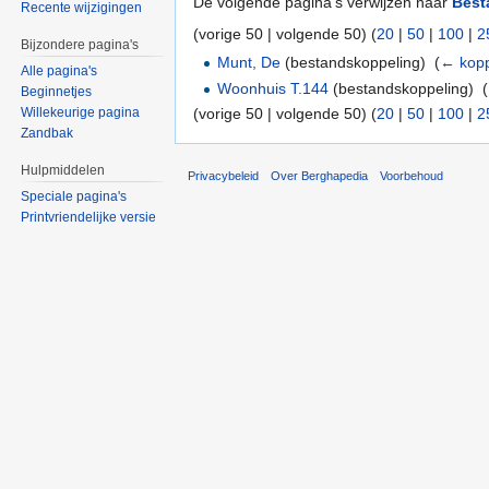
De volgende pagina's verwijzen naar
Best
Recente wijzigingen
(vorige 50 | volgende 50) (
20
|
50
|
100
|
2
Bijzondere pagina's
Munt, De
(bestandskoppeling) ‎
(
← kopp
Alle pagina's
Woonhuis T.144
(bestandskoppeling) ‎
(
Beginnetjes
(vorige 50 | volgende 50) (
20
|
50
|
100
|
2
Willekeurige pagina
Zandbak
Hulpmiddelen
Privacybeleid
Over Berghapedia
Voorbehoud
Speciale pagina's
Printvriendelijke versie