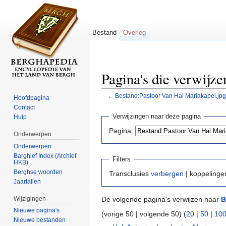
Bestand
Overleg
Pagina's die verwijz
←
Bestand:Pastoor Van Hal Mariakapel.jpg
Hoofdpagina
Ga naar:
navigatie
,
zoeken
Contact
Verwijzingen naar deze pagina
Hulp
Pagina:
Onderwerpen
Onderwerpen
Barghief Index (Archief
Filters
HKB)
Berghse woorden
Transclusies
verbergen
| koppeling
Jaartallen
Wijzigingen
De volgende pagina's verwijzen naar
B
Nieuwe pagina's
(vorige 50 | volgende 50) (
20
|
50
|
10
Nieuwe bestanden