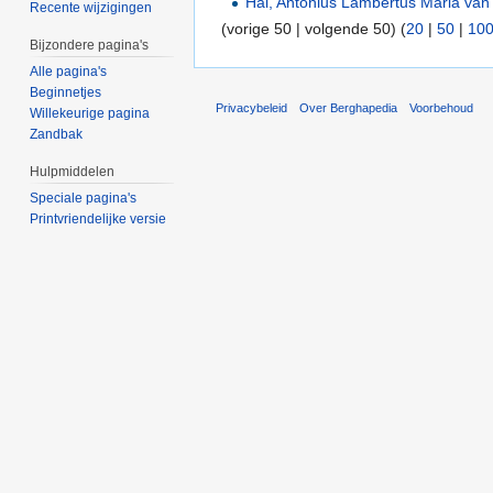
Hal, Antonius Lambertus Maria van
Recente wijzigingen
(vorige 50 | volgende 50) (
20
|
50
|
10
Bijzondere pagina's
Alle pagina's
Beginnetjes
Privacybeleid
Over Berghapedia
Voorbehoud
Willekeurige pagina
Zandbak
Hulpmiddelen
Speciale pagina's
Printvriendelijke versie