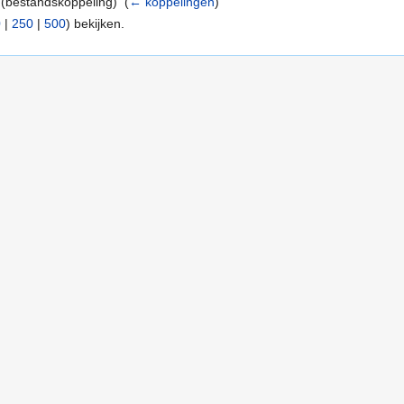
(bestandskoppeling) ‎
(
← koppelingen
)
0
|
250
|
500
) bekijken.