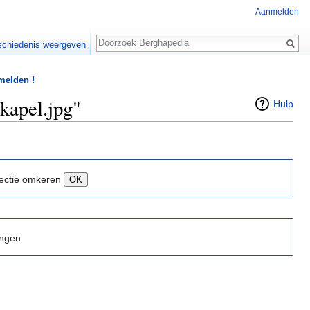
Aanmelden
Zoeken
chiedenis weergeven
 melden !
kapel.jpg"
Hulp
ectie omkeren
ingen