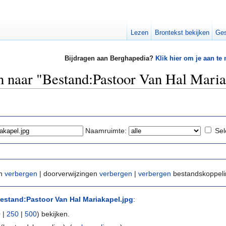
Lezen
Brontekst bekijken
Ges
Bijdragen aan Berghapedia?
Klik hier om je aan te
en naar "Bestand:Pastoor Van Hal Maria
Naamruimte:
Sel
en
verbergen
| doorverwijzingen
verbergen
|
verbergen
bestandskoppel
estand:Pastoor Van Hal Mariakapel.jpg
:
0
|
250
|
500
) bekijken.