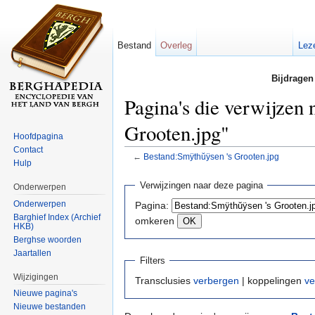
Bestand
Overleg
Lez
Bijdragen
Pagina's die verwijzen
Grooten.jpg"
Hoofdpagina
Contact
←
Bestand:Smÿthŭÿsen 's Grooten.jpg
Hulp
Ga naar:
navigatie
,
zoeken
Verwijzingen naar deze pagina
Onderwerpen
Onderwerpen
Pagina:
Barghief Index (Archief
omkeren
HKB)
Berghse woorden
Jaartallen
Filters
Wijzigingen
Transclusies
verbergen
| koppelingen
ve
Nieuwe pagina's
Nieuwe bestanden