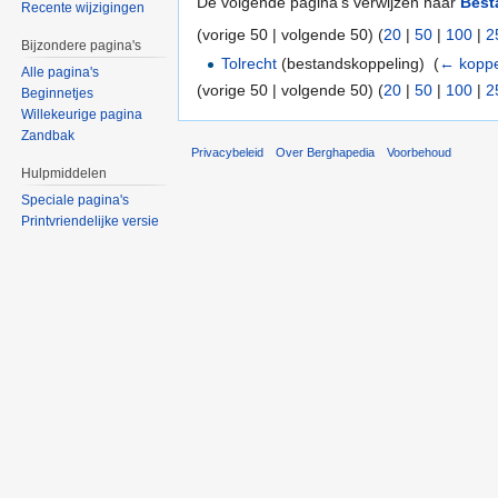
De volgende pagina's verwijzen naar
Best
Recente wijzigingen
(vorige 50 | volgende 50) (
20
|
50
|
100
|
2
Bijzondere pagina's
Tolrecht
(bestandskoppeling) ‎
(
← koppe
Alle pagina's
(vorige 50 | volgende 50) (
20
|
50
|
100
|
2
Beginnetjes
Willekeurige pagina
Zandbak
Privacybeleid
Over Berghapedia
Voorbehoud
Hulpmiddelen
Speciale pagina's
Printvriendelijke versie