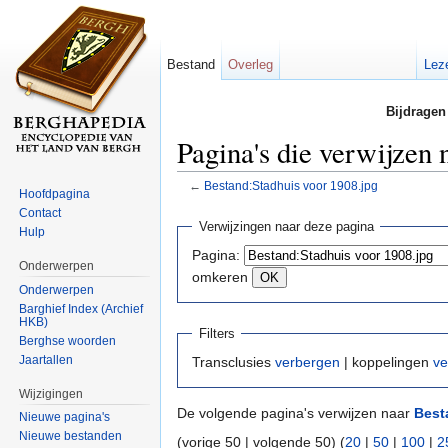
Bestand
Overleg
Lez
Bijdragen
Pagina's die verwijzen 
←
Bestand:Stadhuis voor 1908.jpg
Hoofdpagina
Ga naar:
navigatie
,
zoeken
Contact
Verwijzingen naar deze pagina
Hulp
Pagina:
Onderwerpen
omkeren
Onderwerpen
Barghief Index (Archief
HKB)
Filters
Berghse woorden
Jaartallen
Transclusies
verbergen
| koppelingen
ve
Wijzigingen
De volgende pagina's verwijzen naar
Best
Nieuwe pagina's
Nieuwe bestanden
(vorige 50 | volgende 50) (
20
|
50
|
100
|
2