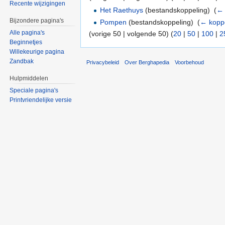
Recente wijzigingen
Het Raethuys
(bestandskoppeling) ‎
(
← 
Bijzondere pagina's
Pompen
(bestandskoppeling) ‎
(
← kopp
Alle pagina's
(vorige 50 | volgende 50) (
20
|
50
|
100
|
2
Beginnetjes
Willekeurige pagina
Zandbak
Privacybeleid
Over Berghapedia
Voorbehoud
Hulpmiddelen
Speciale pagina's
Printvriendelijke versie