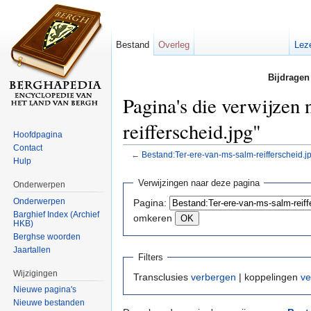
Bestand
Overleg
Lez
Bijdragen
Pagina's die verwijzen
reifferscheid.jpg"
Hoofdpagina
Contact
←
Bestand:Ter-ere-van-ms-salm-reifferscheid.j
Hulp
Ga naar:
navigatie
,
zoeken
Verwijzingen naar deze pagina
Onderwerpen
Onderwerpen
Pagina:
Barghief Index (Archief
omkeren
HKB)
Berghse woorden
Jaartallen
Filters
Wijzigingen
Transclusies
verbergen
| koppelingen
ve
Nieuwe pagina's
Nieuwe bestanden