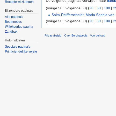
De volgende pagina's verwijzen naar
Best
Recente wijzigingen
(vorige 50 | volgende 50) (
20
|
50
|
100
|
2
Bijzondere pagina's
Salm-Reifferscheidt, Maria Sophia van
Alle pagina's
(vorige 50 | volgende 50) (
20
|
50
|
100
|
2
Beginnetjes
Willekeurige pagina
Zandbak
Privacybeleid
Over Berghapedia
Voorbehoud
Hulpmiddelen
Speciale pagina's
Printvriendelijke versie