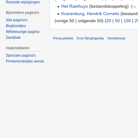
Recente wijzigingen
Het Raethuys
(bestandskoppeling) ‎
(
← 
Bijzondere pagina's
Kranenburg, Hendrik Cornelis
(bestands
Alle pagina's
(vorige 50 | volgende 50) (
20
|
50
|
100
|
2
Beginnetjes
Willekeurige pagina
Zandbak
Privacybeleid
Over Berghapedia
Voorbehoud
Hulpmiddelen
Speciale pagina's
Printvriendelijke versie