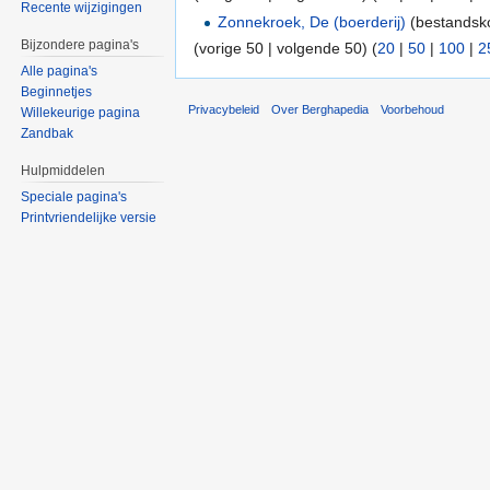
Recente wijzigingen
Zonnekroek, De (boerderij)
(bestandsko
Bijzondere pagina's
(vorige 50 | volgende 50) (
20
|
50
|
100
|
2
Alle pagina's
Beginnetjes
Privacybeleid
Over Berghapedia
Voorbehoud
Willekeurige pagina
Zandbak
Hulpmiddelen
Speciale pagina's
Printvriendelijke versie