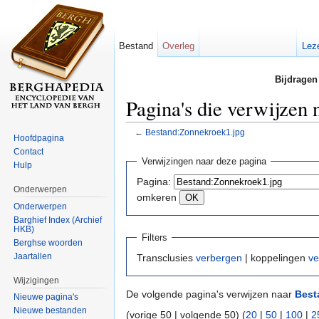
Bestand
Overleg
Lez
Bijdragen
Pagina's die verwijzen
←
Bestand:Zonnekroek1.jpg
Hoofdpagina
Ga naar:
navigatie
,
zoeken
Contact
Verwijzingen naar deze pagina
Hulp
Pagina:
Onderwerpen
omkeren
Onderwerpen
Barghief Index (Archief
HKB)
Filters
Berghse woorden
Jaartallen
Transclusies
verbergen
| koppelingen
ve
Wijzigingen
De volgende pagina's verwijzen naar
Best
Nieuwe pagina's
Nieuwe bestanden
(vorige 50 | volgende 50) (
20
|
50
|
100
|
2