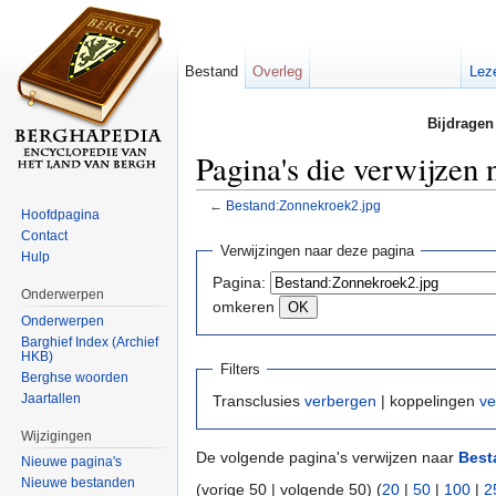
Bestand
Overleg
Lez
Bijdragen
Pagina's die verwijzen
←
Bestand:Zonnekroek2.jpg
Hoofdpagina
Ga naar:
navigatie
,
zoeken
Contact
Verwijzingen naar deze pagina
Hulp
Pagina:
Onderwerpen
omkeren
Onderwerpen
Barghief Index (Archief
HKB)
Filters
Berghse woorden
Jaartallen
Transclusies
verbergen
| koppelingen
ve
Wijzigingen
De volgende pagina's verwijzen naar
Best
Nieuwe pagina's
Nieuwe bestanden
(vorige 50 | volgende 50) (
20
|
50
|
100
|
2