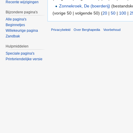
Recente wijzigingen
Zonnekroek, De (boerderij)
(bestandsko
Bijzondere pagina's
(vorige 50 | volgende 50) (
20
|
50
|
100
|
2
Alle pagina's
Beginnetjes
Privacybeleid
Over Berghapedia
Voorbehoud
Willekeurige pagina
Zandbak
Hulpmiddelen
Speciale pagina's
Printvriendelijke versie