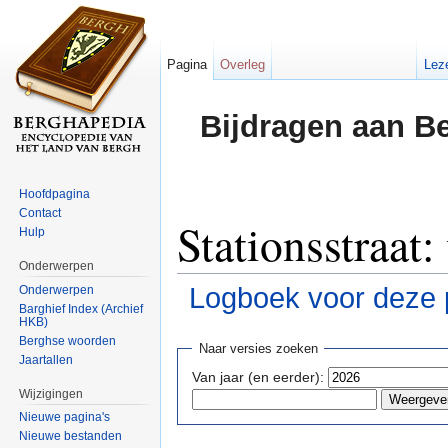
Pagina
Overleg
Lez
Bijdragen aan B
Hoofdpagina
Contact
Stationsstraat:
Hulp
Onderwerpen
Logboek voor deze 
Onderwerpen
Barghief Index (Archief
HKB)
Ga naar:
navigatie
,
zoeken
Berghse woorden
Naar versies zoeken
Jaartallen
Van jaar (en eerder):
Wijzigingen
Nieuwe pagina's
Nieuwe bestanden