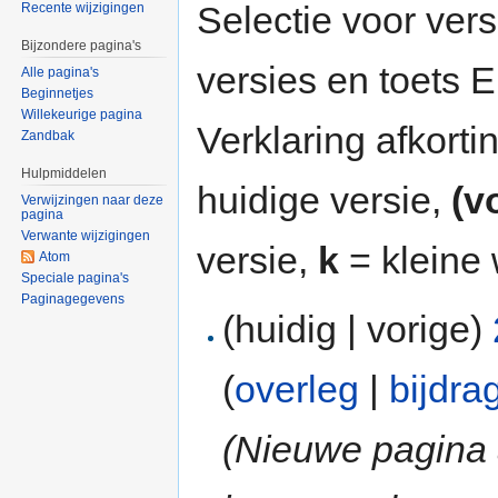
Selectie voor vers
Recente wijzigingen
Bijzondere pagina's
versies en toets
Alle pagina's
Beginnetjes
Willekeurige pagina
Verklaring afkort
Zandbak
Hulpmiddelen
huidige versie,
(v
Verwijzingen naar deze
pagina
Verwante wijzigingen
versie,
k
= kleine 
Atom
Speciale pagina's
Paginagegevens
(huidig | vorige)
(
overleg
|
bijdra
(Nieuwe pagina a