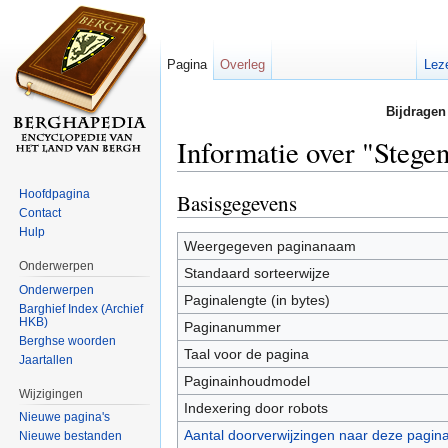
Pagina
Overleg
Lez
Bijdragen
Informatie over "Stegen
Ga naar:
navigatie
,
zoeken
Hoofdpagina
Basisgegevens
Contact
Hulp
Weergegeven paginanaam
Onderwerpen
Standaard sorteerwijze
Onderwerpen
Paginalengte (in bytes)
Barghief Index (Archief
HKB)
Paginanummer
Berghse woorden
Taal voor de pagina
Jaartallen
Paginainhoudmodel
Wijzigingen
Indexering door robots
Nieuwe pagina's
Aantal doorverwijzingen naar deze pagin
Nieuwe bestanden