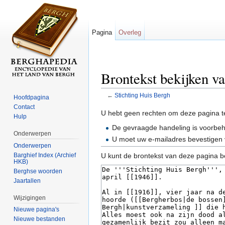
Pagina
Overleg
Brontekst bekijken v
←
Stichting Huis Bergh
Hoofdpagina
Ga naar:
navigatie
,
zoeken
Contact
U hebt geen rechten om deze pagina t
Hulp
De gevraagde handeling is voorbe
Onderwerpen
U moet uw e-mailadres bevestigen 
Onderwerpen
Barghief Index (Archief
U kunt de brontekst van deze pagina b
HKB)
Berghse woorden
Jaartallen
Wijzigingen
Nieuwe pagina's
Nieuwe bestanden