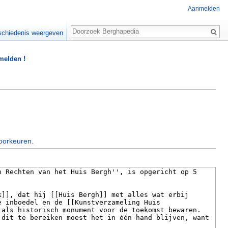
Aanmelden
Zoeken
chiedenis weergeven
 melden !
oorkeuren
.