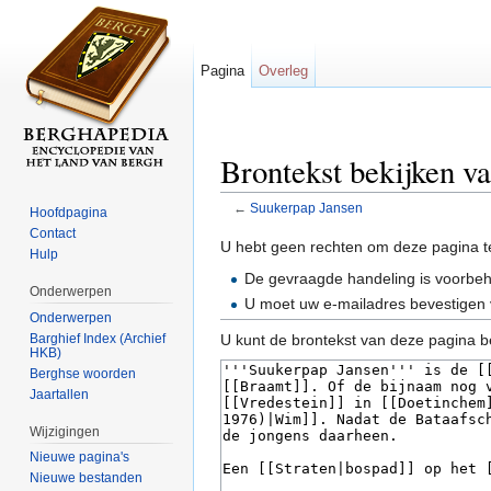
Pagina
Overleg
Brontekst bekijken v
←
Suukerpap Jansen
Hoofdpagina
Ga naar:
navigatie
,
zoeken
Contact
U hebt geen rechten om deze pagina t
Hulp
De gevraagde handeling is voorbe
Onderwerpen
U moet uw e-mailadres bevestigen 
Onderwerpen
Barghief Index (Archief
U kunt de brontekst van deze pagina b
HKB)
Berghse woorden
Jaartallen
Wijzigingen
Nieuwe pagina's
Nieuwe bestanden