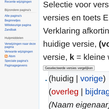
Selectie voor vers
Recente wijzigingen
Bijzondere pagina's
versies en toets
Alle pagina's
Beginnetjes
Willekeurige pagina
Verklaring afkort
Zandbak
Hulpmiddelen
huidige versie,
(v
Verwijzingen naar deze
pagina
Verwante wijzigingen
versie,
k
= kleine 
Atom
Speciale pagina's
Paginagegevens
(huidig |
vorige
)
(
overleg
|
bijdra
(Naam eigenaar