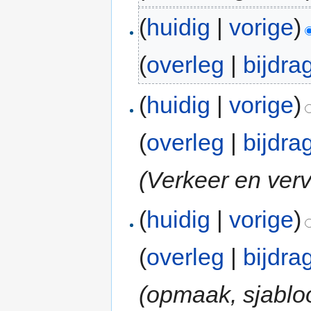
(
huidig
|
vorige
)
(
overleg
|
bijdra
(
huidig
|
vorige
)
(
overleg
|
bijdra
(Verkeer en verv
(
huidig
|
vorige
)
(
overleg
|
bijdra
(opmaak, sjablo