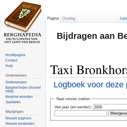
Pagina
Overleg
Lez
Bijdragen aan B
Hoofdpagina
Contact
Taxi Bronkhors
Hulp
Onderwerpen
Logboek voor deze 
Onderwerpen
Barghief Index (Archief
HKB)
Ga naar:
navigatie
,
zoeken
Berghse woorden
Naar versies zoeken
Jaartallen
Van jaar (en eerder):
Wijzigingen
Nieuwe pagina's
Nieuwe bestanden