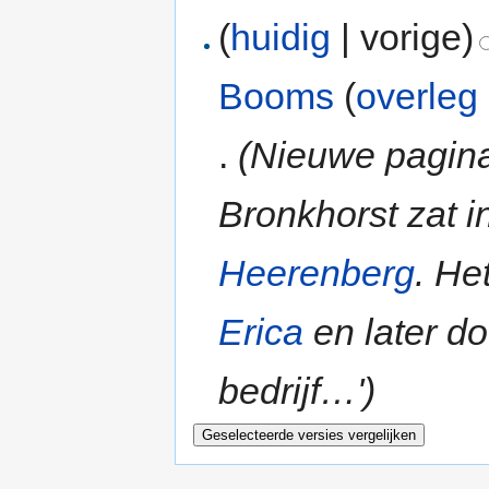
(
huidig
| vorige)
Booms
(
overleg
.
(Nieuwe pagin
Bronkhorst zat 
Heerenberg
. He
Erica
en later d
bedrijf…')