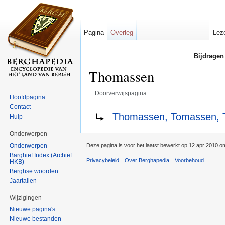
Pagina
Overleg
Lez
Bijdragen
Thomassen
Doorverwijspagina
Hoofdpagina
Ga naar:
navigatie
,
zoeken
Contact
Doorverwijzing naar:
Thomassen, Tomassen, 
Hulp
Onderwerpen
Onderwerpen
Deze pagina is voor het laatst bewerkt op 12 apr 2010 o
Barghief Index (Archief
Privacybeleid
Over Berghapedia
Voorbehoud
HKB)
Berghse woorden
Jaartallen
Wijzigingen
Nieuwe pagina's
Nieuwe bestanden