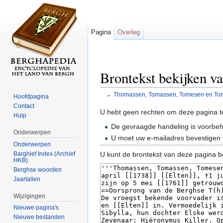
Pagina
Overleg
Brontekst bekijken 
←
Thomassen, Tomassen, Tomesen en To
Hoofdpagina
Ga naar:
navigatie
,
zoeken
Contact
U hebt geen rechten om deze pagina t
Hulp
De gevraagde handeling is voorbe
Onderwerpen
U moet uw e-mailadres bevestigen 
Onderwerpen
Barghief Index (Archief
U kunt de brontekst van deze pagina b
HKB)
Berghse woorden
Jaartallen
Wijzigingen
Nieuwe pagina's
Nieuwe bestanden