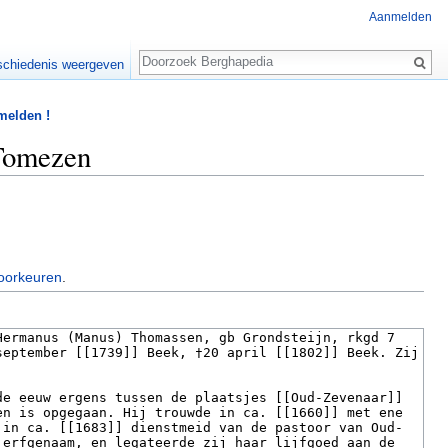
Aanmelden
Zoeken
chiedenis weergeven
 melden !
 Tomezen
oorkeuren
.