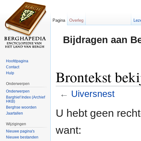
Pagina
Overleg
Lez
Bijdragen aan B
Hoofdpagina
Contact
Brontekst beki
Hulp
Onderwerpen
←
Uiversnest
Onderwerpen
Barghief Index (Archief
HKB)
Ga naar:
navigatie
,
zoeken
Berghse woorden
U hebt geen rech
Jaartallen
Wijzigingen
want:
Nieuwe pagina's
Nieuwe bestanden