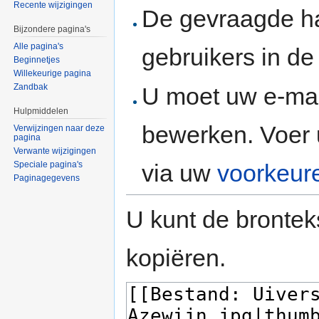
Recente wijzigingen
De gevraagde h
Bijzondere pagina's
Alle pagina's
gebruikers in d
Beginnetjes
Willekeurige pagina
Zandbak
U moet uw e-mai
Hulpmiddelen
bewerken. Voer 
Verwijzingen naar deze
pagina
Verwante wijzigingen
via uw
voorkeur
Speciale pagina's
Paginagegevens
U kunt de brontek
kopiëren.