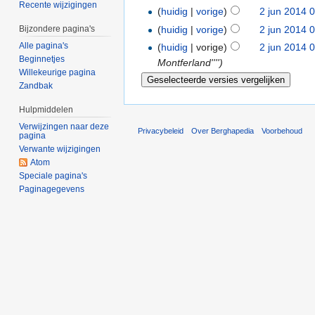
Recente wijzigingen
(
huidig
|
vorige
)
2 jun 2014 
(
huidig
|
vorige
)
2 jun 2014 
Bijzondere pagina's
Alle pagina's
(
huidig
| vorige)
2 jun 2014 
Beginnetjes
Montferland'''')
Willekeurige pagina
Zandbak
Hulpmiddelen
Verwijzingen naar deze
Privacybeleid
Over Berghapedia
Voorbehoud
pagina
Verwante wijzigingen
Atom
Speciale pagina's
Paginagegevens