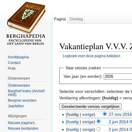
Pagina
Overleg
Vakantieplan V.V.V. 
Logboek voor deze pagina bekijken
Hoofdpagina
Ga naar:
navigatie
,
zoeken
Contact
Naar versies zoeken
Hulp
Van jaar (en eerder):
Onderwerpen
Onderwerpen
Barghief Index (Archief
Selectie voor verschillen: selecteer d
HKB)
Verklaring afkortingen:
(huidig)
= versc
Berghse woorden
Jaartallen
(huidig |
vorige
)
27 nov 2016
Wijzigingen
(
huidig
|
vorige
)
2 jun 2014 
Nieuwe pagina's
Nieuwe bestanden
(
huidig
|
vorige
)
2 jun 2014 