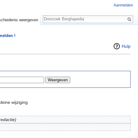
Aanmelden
Zoeken
chiedenis weergeven
 melden !
Hulp
leine wijziging
redactie)