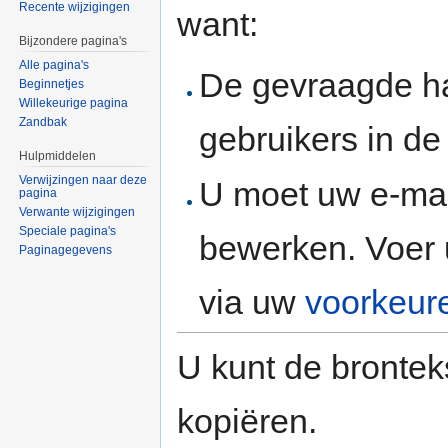
Recente wijzigingen
want:
Bijzondere pagina's
Alle pagina's
De gevraagde h
Beginnetjes
Willekeurige pagina
Zandbak
gebruikers in d
Hulpmiddelen
Verwijzingen naar deze
U moet uw e-mai
pagina
Verwante wijzigingen
Speciale pagina's
bewerken. Voer 
Paginagegevens
via uw
voorkeur
U kunt de brontek
kopiëren.