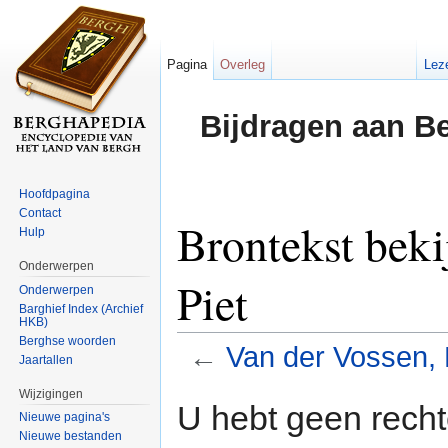
Pagina
Overleg
Lez
Bijdragen aan B
Hoofdpagina
Contact
Brontekst beki
Hulp
Onderwerpen
Piet
Onderwerpen
Barghief Index (Archief
HKB)
Berghse woorden
←
Van der Vossen, 
Jaartallen
Ga naar:
navigatie
,
zoeken
Wijzigingen
U hebt geen rech
Nieuwe pagina's
Nieuwe bestanden