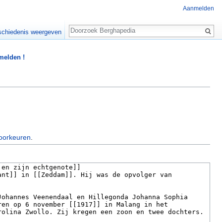
Aanmelden
Zoeken
chiedenis weergeven
 melden !
oorkeuren
.