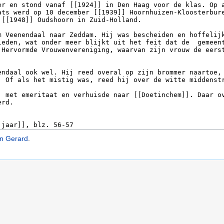
an Gerard
.