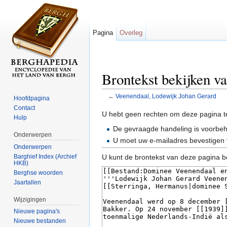
Pagina
Overleg
Brontekst bekijken v
←
Veenendaal, Lodewijk Johan Gerard
Hoofdpagina
Ga naar:
navigatie
,
zoeken
Contact
U hebt geen rechten om deze pagina t
Hulp
De gevraagde handeling is voorbe
Onderwerpen
U moet uw e-mailadres bevestigen 
Onderwerpen
Barghief Index (Archief
U kunt de brontekst van deze pagina b
HKB)
Berghse woorden
Jaartallen
Wijzigingen
Nieuwe pagina's
Nieuwe bestanden