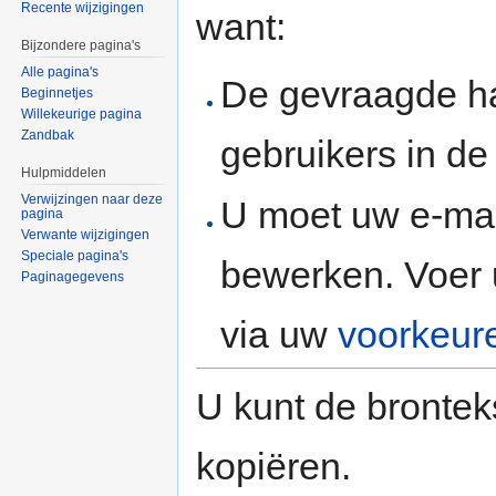
Recente wijzigingen
want:
Bijzondere pagina's
Alle pagina's
De gevraagde h
Beginnetjes
Willekeurige pagina
Zandbak
gebruikers in d
Hulpmiddelen
Verwijzingen naar deze
U moet uw e-mai
pagina
Verwante wijzigingen
Speciale pagina's
bewerken. Voer 
Paginagegevens
via uw
voorkeur
U kunt de brontek
kopiëren.