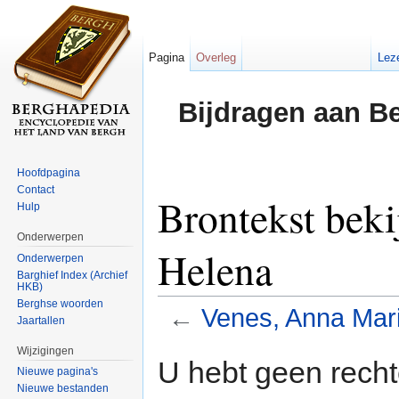
Pagina
Overleg
Lez
Bijdragen aan B
Hoofdpagina
Contact
Brontekst bek
Hulp
Onderwerpen
Helena
Onderwerpen
Barghief Index (Archief
HKB)
Berghse woorden
←
Venes, Anna Mar
Jaartallen
Ga naar:
navigatie
,
zoeken
Wijzigingen
U hebt geen rech
Nieuwe pagina's
Nieuwe bestanden