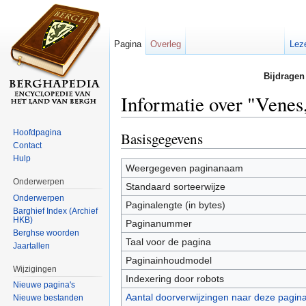
Pagina
Overleg
Lez
Bijdragen
Informatie over "Vene
Ga naar:
navigatie
,
zoeken
Hoofdpagina
Basisgegevens
Contact
Hulp
Weergegeven paginanaam
Onderwerpen
Standaard sorteerwijze
Onderwerpen
Paginalengte (in bytes)
Barghief Index (Archief
HKB)
Paginanummer
Berghse woorden
Taal voor de pagina
Jaartallen
Paginainhoudmodel
Wijzigingen
Indexering door robots
Nieuwe pagina's
Aantal doorverwijzingen naar deze pagin
Nieuwe bestanden